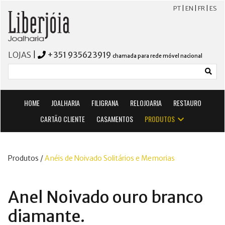
PT
|
EN
|
FR
|
ES
LOJAS
|
+351 935623919
chamada para rede móvel nacional
HOME
JOALHARIA
FILIGRANA
RELOJOARIA
RESTAURO
CARTÃO CLIENTE
CASAMENTOS
PRODUTOS
Produtos /
Anéis de Noivado Solitários e Memorias
Anel Noivado ouro branco
diamante.