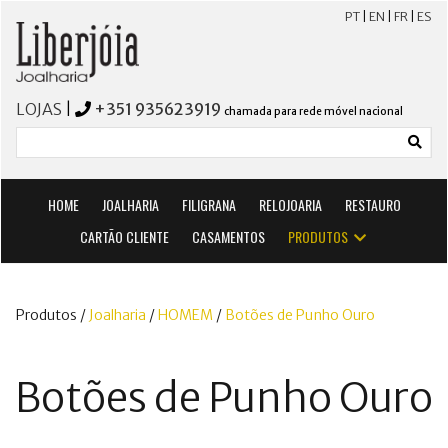
PT
|
EN
|
FR
|
ES
LOJAS
|
+351 935623919
chamada para rede móvel nacional
HOME
JOALHARIA
FILIGRANA
RELOJOARIA
RESTAURO
CARTÃO CLIENTE
CASAMENTOS
PRODUTOS
Produtos /
Joalharia
/
HOMEM
/
Botões de Punho Ouro
Botões de Punho Ouro