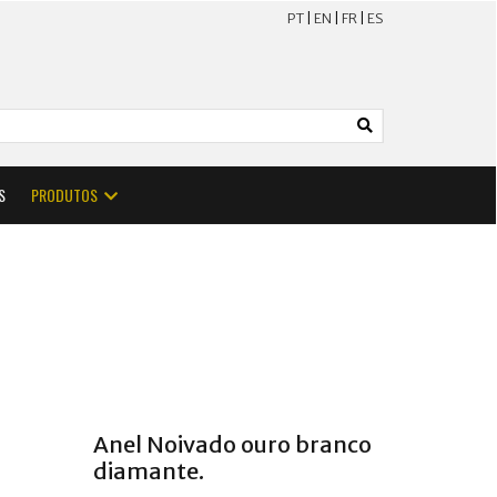
PT
|
EN
|
FR
|
ES
S
PRODUTOS
Anel Noivado ouro branco
diamante.