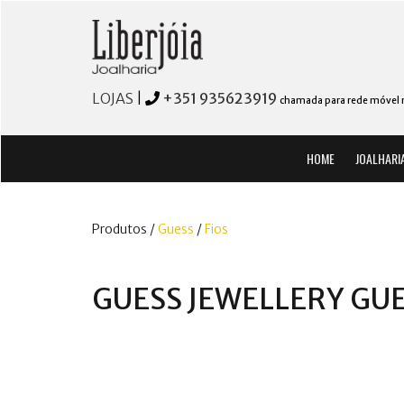
LOJAS
|
+351 935623919
chamada para rede móvel 
HOME
JOALHARI
Produtos /
Guess
/
Fios
GUESS JEWELLERY GU