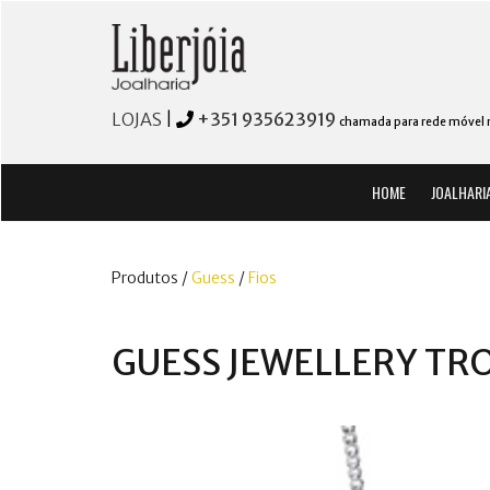
LOJAS
|
+351 935623919
chamada para rede móvel 
HOME
JOALHARI
Produtos /
Guess
/
Fios
GUESS JEWELLERY TR