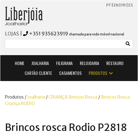
PT
|
EN
|
FR
|
ES
LOJAS
|
+351 935623919
chamada para rede móvel nacional
HOME
JOALHARIA
FILIGRANA
RELOJOARIA
RESTAURO
CARTÃO CLIENTE
CASAMENTOS
PRODUTOS
Produtos /
Joalharia
/
CRIANÇA Brincos Rosca
/
Brincos Rosca
Criança RODIO
Brincos rosca Rodio P2818