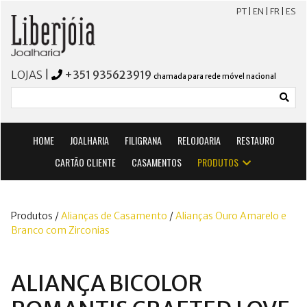
PT
|
EN
|
FR
|
ES
LOJAS
|
+351 935623919
chamada para rede móvel nacional
HOME
JOALHARIA
FILIGRANA
RELOJOARIA
RESTAURO
CARTÃO CLIENTE
CASAMENTOS
PRODUTOS
Produtos /
Alianças de Casamento
/
Alianças Ouro Amarelo e
Branco com Zirconias
ALIANÇA BICOLOR