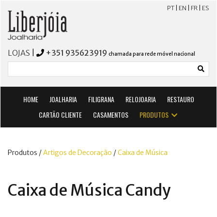
PT
|
EN
|
FR
|
ES
LOJAS
|
+351 935623919
chamada para rede móvel nacional
HOME
JOALHARIA
FILIGRANA
RELOJOARIA
RESTAURO
CARTÃO CLIENTE
CASAMENTOS
PRODUTOS
Produtos /
Artigos de Decoração
/
Caixa de Música
Caixa de Música Candy