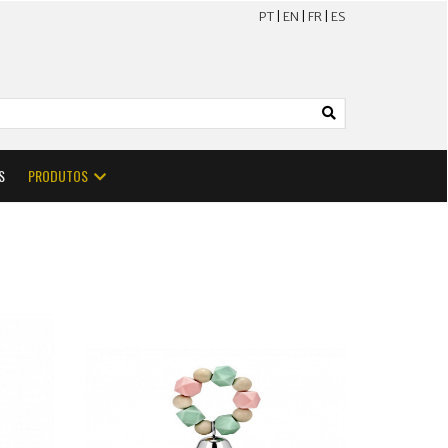
PT
|
EN
|
FR
|
ES
S
PRODUTOS