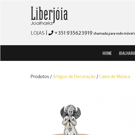
LOJAS
|
+351 935623919
chamada para rede móvel 
HOME
JOALHARI
Produtos /
Artigos de Decoração
/
Caixa de Música